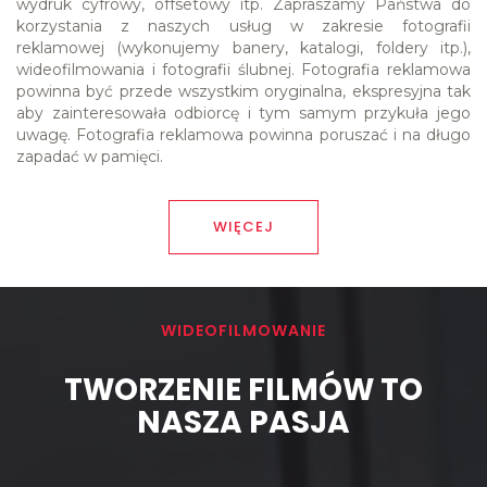
wydruk cyfrowy, offsetowy itp. Zapraszamy Państwa do 
korzystania z naszych usług w zakresie fotografii 
reklamowej (wykonujemy banery, katalogi, foldery itp.), 
wideofilmowania i fotografii ślubnej. Fotografia reklamowa 
powinna być przede wszystkim oryginalna, ekspresyjna tak 
aby zainteresowała odbiorcę i tym samym przykuła jego 
uwagę. Fotografia reklamowa powinna poruszać i na długo 
zapadać w pamięci.
WIĘCEJ
WIDEOFILMOWANIE
TWORZENIE FILMÓW TO
NASZA PASJA